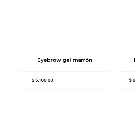
Eyebrow gel marrón
Agregar al carrito
$
5.100,00
$
6