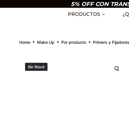
5% OFF CON TRANSF
S
k
PRODUCTOS
¿Q
i
p
t
Home
Make Up
Por producto
Primers y Fijadore
o
c
o
n
Sin Stock
t
e
n
t