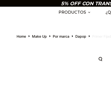
5% OFF CON TRANSF
S
k
PRODUCTOS
¿Q
i
p
t
Home
Make Up
Por marca
Dapop
Primer Fij
o
c
o
n
t
e
n
t