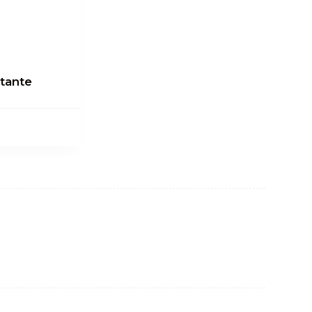
tante
egar al carrito