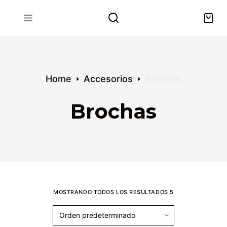
S
k
i
p
t
o
Home
Accesorios
Brochas
c
o
Brochas
n
t
e
n
t
MOSTRANDO TODOS LOS RESULTADOS 5