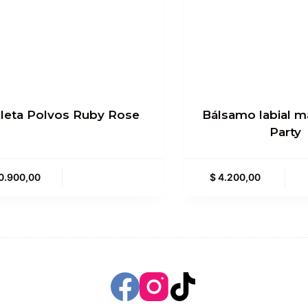
leta Polvos Ruby Rose
Bálsamo labial m
Party
Agregar al carrito
Agr
0.900,00
$
4.200,00