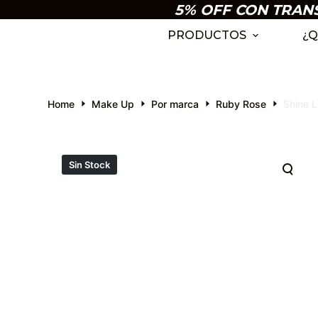
5% OFF CON TRANSF
S
k
PRODUCTOS
¿Q
i
p
t
Home
Make Up
Por marca
Ruby Rose
Shine L
o
c
o
n
Sin Stock
t
e
n
t