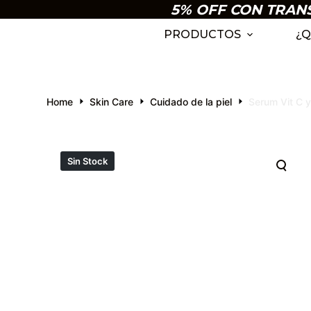
5% OFF CON TRANSF
S
k
PRODUCTOS
¿Q
i
p
t
Home
Skin Care
Cuidado de la piel
Serum Vit C y
o
c
o
n
Sin Stock
t
e
n
t