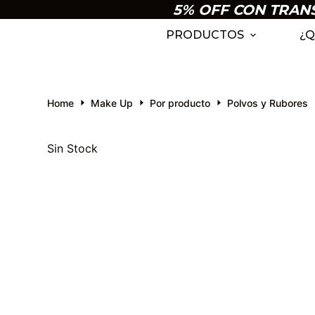
5% OFF CON TRANSF
S
k
PRODUCTOS
¿Q
i
p
t
Home
Make Up
Por producto
Polvos y Rubores
o
c
o
Sin Stock
🔍
n
t
e
n
t