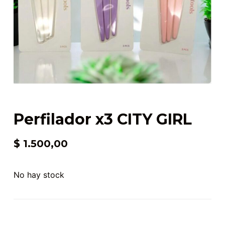
Perfilador x3 CITY GIRL
$
1.500,00
No hay stock