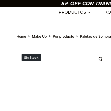
5% OFF CON TRANSF
S
k
PRODUCTOS
¿Q
i
p
t
Home
Make Up
Por producto
Paletas de Sombr
o
c
o
n
Sin Stock
t
e
n
t