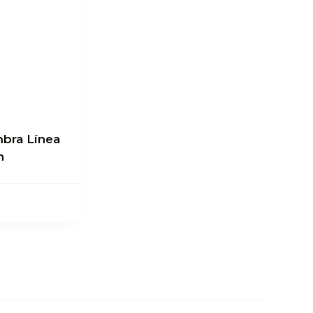
mbra Línea
n
egar al carrito