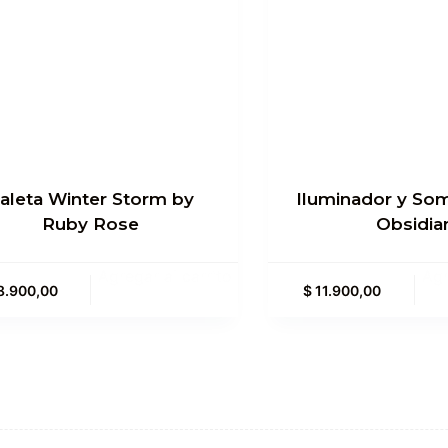
aleta Winter Storm by
Iluminador y So
Ruby Rose
Obsidia
Agregar al carrito
Agr
8.900,00
$
11.900,00