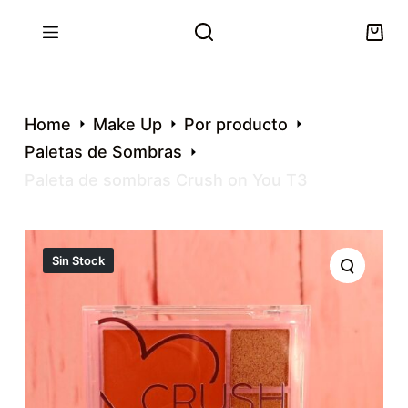
S
k
i
p
t
Home
Make Up
Por producto
o
Paletas de Sombras
c
Paleta de sombras Crush on You T3
o
n
t
e
Sin Stock
n
t