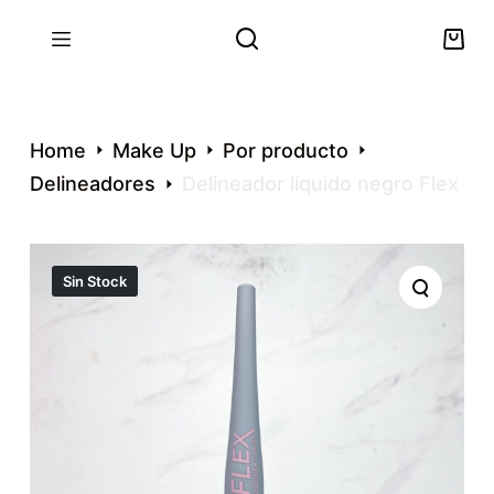
S
k
i
p
t
Home
Make Up
Por producto
o
Delineadores
Delineador líquido negro Flex
c
o
n
t
Sin Stock
e
n
t