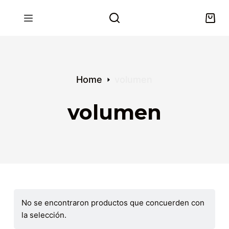
S
k
i
p
t
o
Home
volumen
c
o
volumen
n
t
e
n
t
No se encontraron productos que concuerden con
la selección.