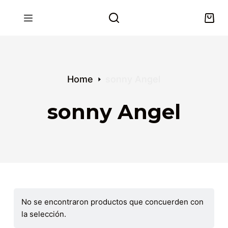
S
k
i
p
t
o
Home
sonny Angel
c
o
sonny Angel
n
t
e
n
t
No se encontraron productos que concuerden con
la selección.