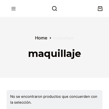
S
k
i
p
t
o
Home
maquillaje
c
o
maquillaje
n
t
e
n
t
No se encontraron productos que concuerden con
la selección.