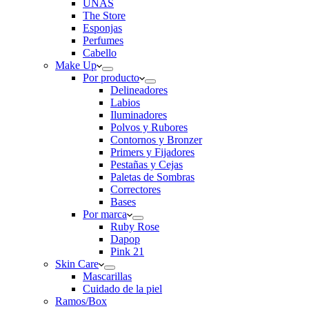
UÑAS
The Store
Esponjas
Perfumes
Cabello
Make Up
Por producto
Delineadores
Labios
Iluminadores
Polvos y Rubores
Contornos y Bronzer
Primers y Fijadores
Pestañas y Cejas
Paletas de Sombras
Correctores
Bases
Por marca
Ruby Rose
Dapop
Pink 21
Skin Care
Mascarillas
Cuidado de la piel
Ramos/Box