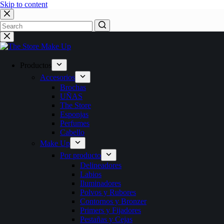
Skip to content
No
results
Productos
Accesorios
Brochas
UÑAS
The Store
Esponjas
Perfumes
Cabello
Make Up
Por producto
Delineadores
Labios
Iluminadores
Polvos y Rubores
Contornos y Bronzer
Primers y Fijadores
Pestañas y Cejas