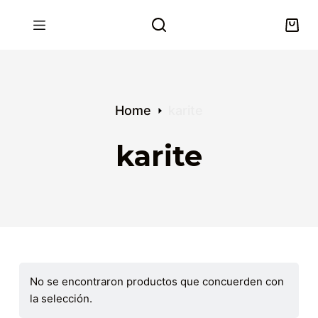
S
k
i
p
t
o
Home
karite
c
o
karite
n
t
e
n
t
No se encontraron productos que concuerden con
la selección.