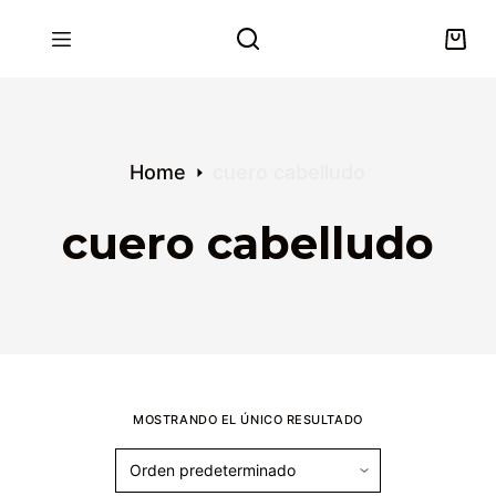
S
k
i
p
t
o
Home
cuero cabelludo
c
o
cuero cabelludo
n
t
e
n
t
MOSTRANDO EL ÚNICO RESULTADO