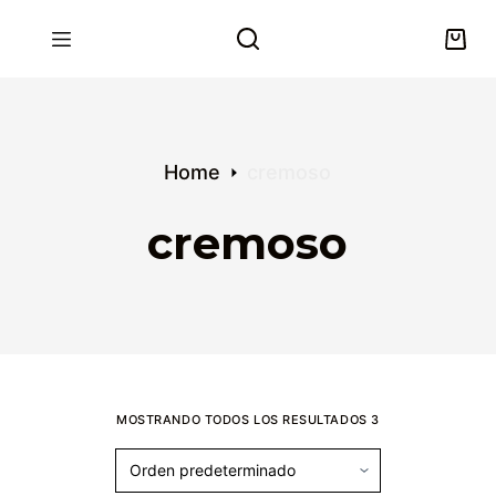
S
k
i
p
t
o
Home
cremoso
c
o
cremoso
n
t
e
n
t
MOSTRANDO TODOS LOS RESULTADOS 3